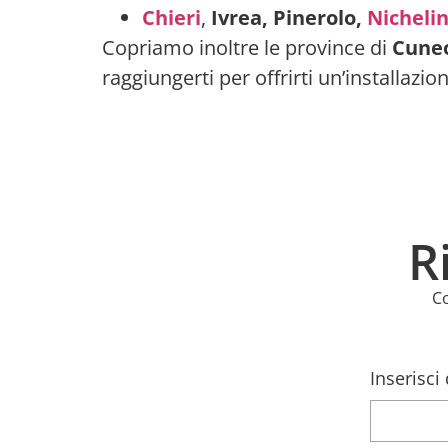
Chieri
,
Ivrea,
Pinerolo,
Nicheli
Copriamo inoltre le province di
Cuneo
raggiungerti per offrirti un’installazio
R
Co
Inserisci