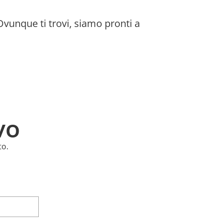
Ovunque ti trovi, siamo pronti a
vo
to.