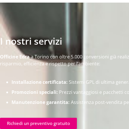
I nostri servizi
Officine Edra
a Torino con oltre 5.000 conversioni già reali
risparmio, efficienza e rispetto per l’ambiente:
Installazione certificata:
Sistemi GPL di ultima gener
Promozioni speciali:
Prezzi vantaggiosi e pacchetti co
Manutenzione garantita:
Assistenza post-vendita per
Richiedi un preventivo gratuito