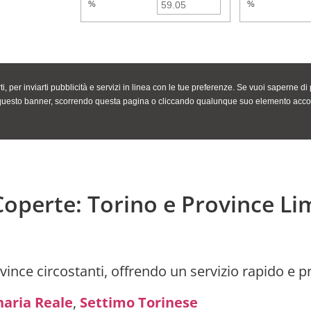
operte: Torino e Province Li
ince circostanti, offrendo un servizio rapido e p
aria Reale
,
Settimo Torinese