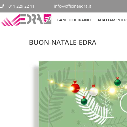
011 229 22 11
info@officineedra.it
GANCIO DI TRAINO
ADATTAMENTI PE
BUON-NATALE-EDRA