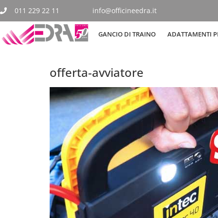
011 229 22 11
info@officineedra.it
GANCIO DI TRAINO
ADATTAMENTI PE
offerta-avviatore