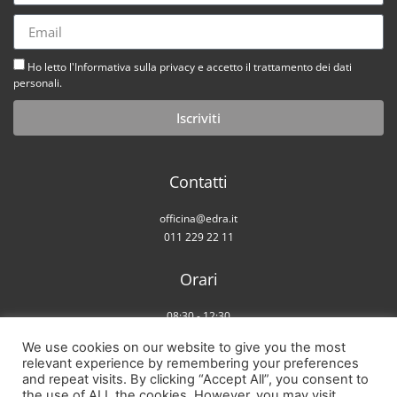
Ho letto l'Informativa sulla privacy e accetto il trattamento dei dati
personali.
Iscriviti
Contatti
officina@edra.it
011 229 22 11
Orari
08:30 - 12:30
14:00 - 18:00
We use cookies on our website to give you the most
Sabato chiuso
relevant experience by remembering your preferences
and repeat visits. By clicking “Accept All”, you consent to
the use of ALL the cookies. However, you may visit