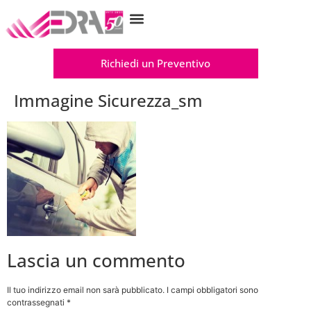
GANCIO DI TRAINO
ADATTAMENTI PER DISABILI
COSA INSTALLIAMO
COSA RIPARIAMO
LAVORA CON NOI
Richiedi un Preventivo
Immagine Sicurezza_sm
Lascia un commento
Il tuo indirizzo email non sarà pubblicato.
I campi obbligatori sono
contrassegnati
*