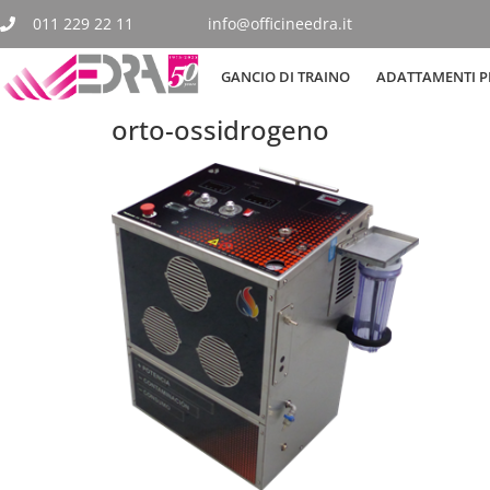
011 229 22 11
info@officineedra.it
GANCIO DI TRAINO
ADATTAMENTI PE
orto-ossidrogeno