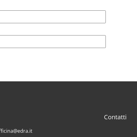
Contatti
fficina@edra.it