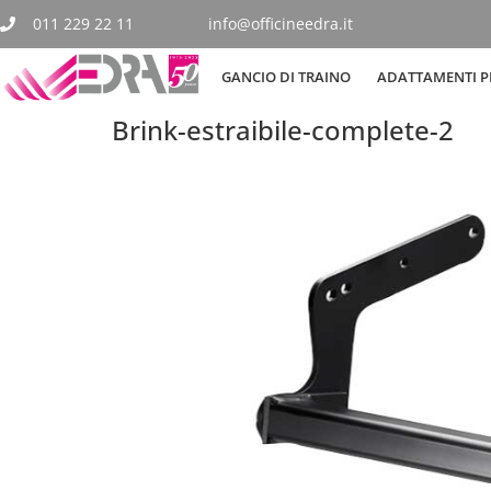
011 229 22 11
info@officineedra.it
GANCIO DI TRAINO
ADATTAMENTI PE
Brink-estraibile-complete-2