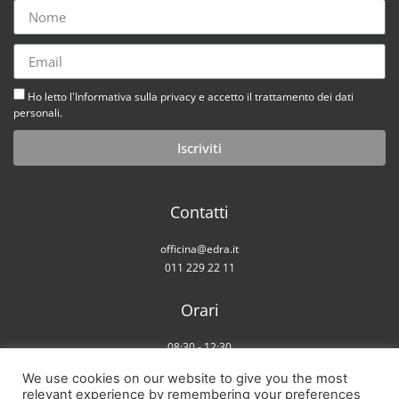
Ho letto l'Informativa sulla privacy e accetto il trattamento dei dati
personali.
Iscriviti
Contatti
officina@edra.it
011 229 22 11
Orari
08:30 - 12:30
14:00 - 18:00
We use cookies on our website to give you the most
Sabato chiuso
relevant experience by remembering your preferences