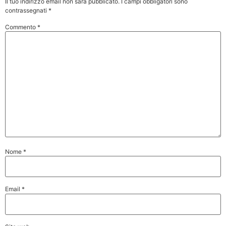
Il tuo indirizzo email non sarà pubblicato.
I campi obbligatori sono
contrassegnati
*
Commento
*
Nome
*
Email
*